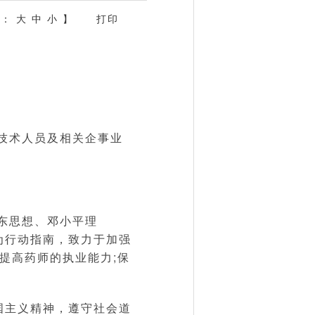
体：
大
中
小
】
打印
技术人员及相关企事业
东思想、邓小平理
为行动指南，致力于加强
提高药师的执业能力;保
国主义精神，遵守社会道