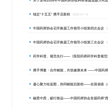
关于发布2026年中国药师协会科研课题选题方向
锚定“十五五” 携手启新程
2026-01-14
中国药师协会召开换届工作领导小组第四次会议
2
中国药师协会召开换届工作领导小组第三次会议
2
药学科普、规范先行——《医院药师药学科普规范
携手博鳌・合作赋能，共筑健康未来 ——中国药
11-28
凝心聚力绘蓝图，协同赋能启新程——全国省级（
融贯中西，砺行致远——中国药师协会首届药师“